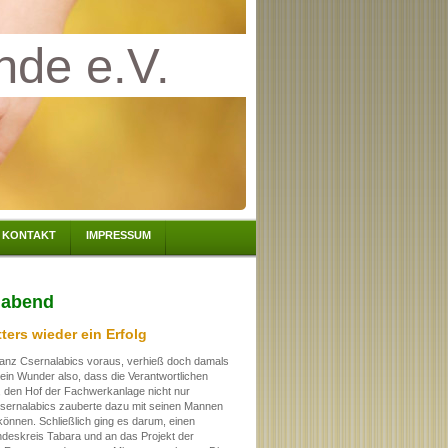
nde e.V.
KONTAKT
IMPRESSUM
nabend
ers wieder ein Erfolg
anz Csernalabics voraus, verhieß doch damals
ein Wunder also, dass die Verantwortlichen
, den Hof der Fachwerkanlage nicht nur
sernalabics zauberte dazu mit seinen Mannen
können. Schließlich ging es darum, einen
ndeskreis Tabara und an das Projekt der