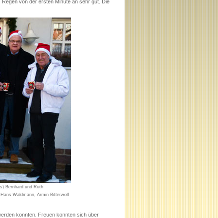
z Regen von der ersten Minute an sehr gut. Die
ks) Bernhard und Ruth
 Hans Waldmann, Armin Bitterwolf
erden konnten. Freuen konnten sich über