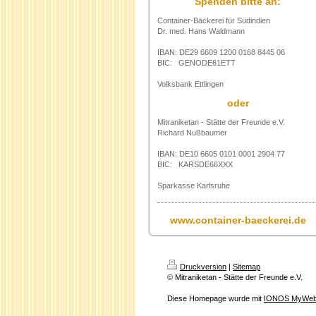
Spenden bitte an:
Container-Bäckerei für Südindien
Dr. med. Hans Waldmann
IBAN: DE29 6609 1200 0168 8445 06
BIC: GENODE61ETT
Volksbank Ettlingen
oder
Mitraniketan - Stätte der Freunde e.V.
Richard Nußbaumer
IBAN: DE10 6605 0101 0001 2904 77
BIC: KARSDE66XXX
Sparkasse Karlsruhe
www.container-baeckerei.de
Druckversion
|
Sitemap
© Mitraniketan - Stätte der Freunde e.V.
Diese Homepage wurde mit
IONOS MyWeb