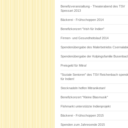
Benefizveranstaltung - Theaterabend des TSV
Spessart 2013
Bäckerei - Frühschoppen 2014
Benefizkonzert "Irish für Indien"
Firmen- und Gesundheitslauf 2014
Spendenübergabe des Malerbetriebs Csernalabi
Spendenübergabe der Kolpingsfamilie Busenbac
Preisgeld für Mitra!
"Soziale Senioren" des TSV Reichenbach spend
für Indien!
Stecknadeln helfen Mitraniketan!
Benefizkonzert "Kleine Blasmusik"
Flohmarkt unterstützte Indienprojekt
Bäckerei - Frühschoppen 2015
Spenden zum Jahresende 2015