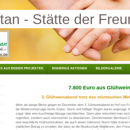
tan - Stätte der Freu
S AUS BEIDEN PROJEKTEN
BISHERIGE AKTIONEN
BILDERGALERIE
7.800 Euro aus Glühwei
3. Glühweinabend trotz des stürmischen Wett
Mehr als bange Blicke gingen im Dezember dem 3. Glühweinabend im Hof von Fr
die Wettervorhersage nichts Gutes: Sturm und heftiger Regen waren angesagt. K
sogar über eine kurzfristige Absage nachdachten. Dann aber entschied man sich
regenfest, sondern auch sturmsicher zu überdachen. Zimmermeister Bernhard C
eine beachtliche Holzkonstruktion, die auch einem stärkeren Sturm hätte trotzen 
stattlichen Betrag zu erzielen, der dann an die Musikschule Waldbronn, den Freu