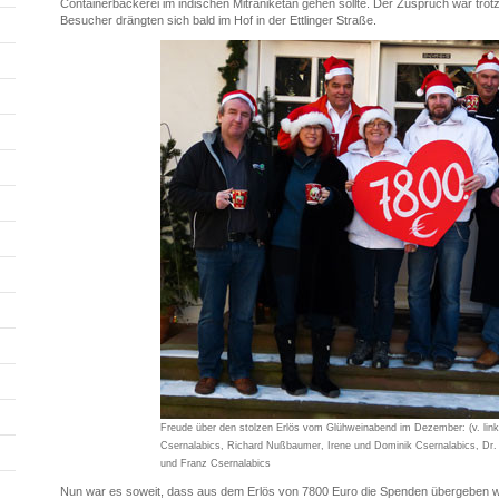
Containerbäckerei im indischen Mitraniketan gehen sollte. Der Zuspruch war trot
Besucher drängten sich bald im Hof in der Ettlinger Straße.
Freude über den stolzen Erlös vom Glühweinabend im Dezember: (v. lin
Csernalabics, Richard Nußbaumer, Irene und Dominik Csernalabics, Dr.
und Franz Csernalabics
Nun war es soweit, dass aus dem Erlös von 7800 Euro die Spenden übergeben w