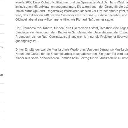
jeweils 2600 Euro Richard Nußbaumer und der Spessarter Arzt Dr. Hans Waldmann
im indischen Mitraniketan entgegennahmen. Sie waren auch der Grund für die sp
Indien zurückgekehrt. Regelmäßig informieren sie sich vor Ort, besonders jetzt, 
wird, das mit seinen 140 qm den Container ersetzen soll. Für diesen Neubau und 
Glühweinabend eine willkommene Hilfe, wie Richard Nußbaumer sagte.
Der Freundeskreis Tabara, für den Ruth Csernalabics steht, investiert eine Tage
Bandiagara entfernt nach dem Bau einer Schule und der Unterstützung der Erwa
Freundeskreis, so Ruth Csernalabics finanziere nicht nur die Projekte, er überwa
gut angelegt ist.
cs
Dritter Empfänger war die Musikschule Waldbronn. Von dem Betrag, so Musikschulle
Noten und Geräte für die Ensemblearbeit beschafft werden. Ein guter Teil wird auc
h
Kinder aus sozial schwächeren Familien beim Beitrag für die Musikschule zu unte
en