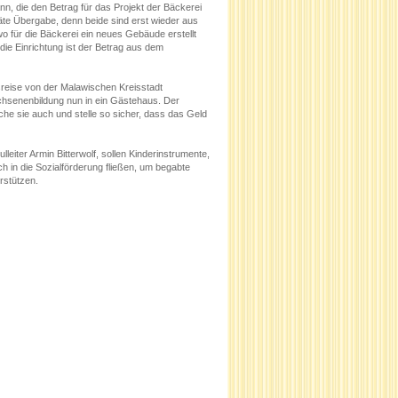
, die den Betrag für das Projekt der Bäckerei
äte Übergabe, denn beide sind erst wieder aus
wo für die Bäckerei ein neues Gebäude erstellt
die Einrichtung ist der Betrag aus dem
sreise von der Malawischen Kreisstadt
chsenenbildung nun in ein Gästehaus. Der
che sie auch und stelle so sicher, dass das Geld
iter Armin Bitterwolf, sollen Kinderinstrumente,
h in die Sozialförderung fließen, um begabte
rstützen.