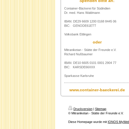
Spenden bitte an:
Container-Bäckerei für Südindien
Dr. med. Hans Waldmann
IBAN: DE29 6609 1200 0168 8445 06
BIC: GENODE61ETT
Volksbank Ettlingen
oder
Mitraniketan - Stätte der Freunde e.V.
Richard Nußbaumer
IBAN: DE10 6605 0101 0001 2904 77
BIC: KARSDE66XXX
Sparkasse Karlsruhe
www.container-baeckerei.de
Druckversion
|
Sitemap
© Mitraniketan - Stätte der Freunde e.V.
Diese Homepage wurde mit
IONOS MyWeb