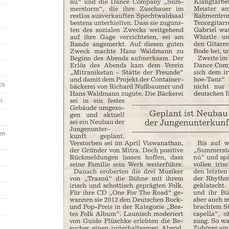
cs
h
en