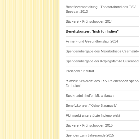
Benefizveranstaltung - Theaterabend des TSV
Spessart 2013
Bäckerei - Frühschoppen 2014
Benefizkonzert "Irish für Indien"
Firmen- und Gesundheitslauf 2014
Spendenübergabe des Malerbetriebs Csernalabi
Spendenübergabe der Kolpingsfamilie Busenbac
Preisgeld für Mitra!
"Soziale Senioren" des TSV Reichenbach spend
für Indien!
Stecknadeln helfen Mitraniketan!
Benefizkonzert "Kleine Blasmusik"
Flohmarkt unterstützte Indienprojekt
Bäckerei - Frühschoppen 2015
Spenden zum Jahresende 2015